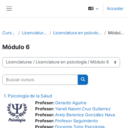
Salta al contenido principal
Acceder
Panel lateral
Cursos
Licenciaturas
Licenciatura en psicología
Módulo 6
Módulo 6
Categorías
Buscar cursos
Buscar cursos
1. Psicología de la Salud
Profesor:
Gerardo Aguirre
Profesor:
Yaneli Naomi Cruz Gutierrez
Profesor:
Arely Berenice González Nava
Profesor:
Profesor Seguimiento
Profesor:
Docente Tutor Psicologia