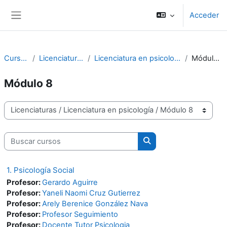
Salta al contenido principal
Acceder
Panel lateral
Cursos
Licenciaturas
Licenciatura en psicología
Módulo 8
Módulo 8
Categorías
Buscar cursos
Buscar cursos
1. Psicología Social
Profesor:
Gerardo Aguirre
Profesor:
Yaneli Naomi Cruz Gutierrez
Profesor:
Arely Berenice González Nava
Profesor:
Profesor Seguimiento
Profesor:
Docente Tutor Psicologia