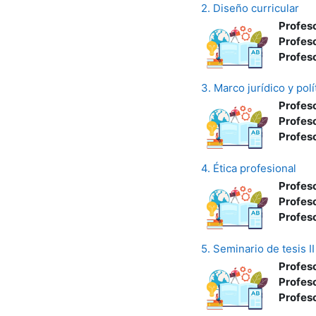
2. Diseño curricular
Profes
Profes
Profes
3. Marco jurídico y pol
Profes
Profes
Profes
4. Ética profesional
Profes
Profes
Profes
5. Seminario de tesis II
Profes
Profes
Profes