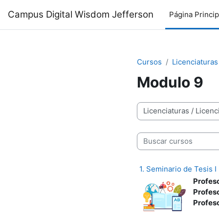
Salta al contenido principal
Campus Digital Wisdom Jefferson
Página Princip
Cursos
Licenciaturas
Modulo 9
Categorías
Buscar cursos
1. Seminario de Tesis I
Profes
Profes
Profes