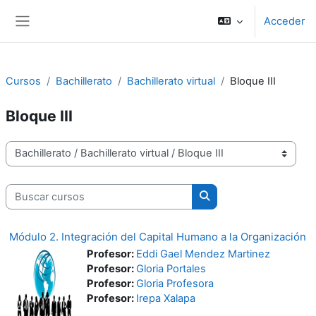
Salta al contenido principal
Acceder
Panel lateral
Cursos
Bachillerato
Bachillerato virtual
Bloque III
Bloque III
Categorías
Buscar cursos
Buscar cursos
Módulo 2. Integración del Capital Humano a la Organización
Profesor:
Eddi Gael Mendez Martinez
Profesor:
Gloria Portales
Profesor:
Gloria Profesora
Profesor:
Irepa Xalapa