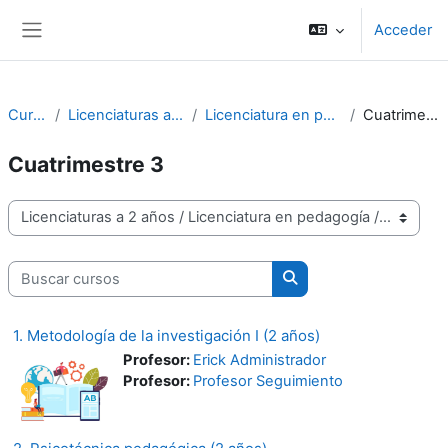
Salta al contenido principal
Acceder
Panel lateral
Cursos
Licenciaturas a 2 años
Licenciatura en pedagogía
Cuatrimestre 3
Cuatrimestre 3
Categorías
Buscar cursos
Buscar cursos
1. Metodología de la investigación I (2 años)
Profesor:
Erick Administrador
Profesor:
Profesor Seguimiento